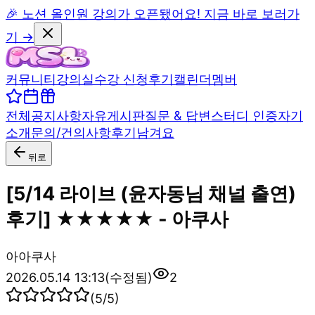
🎉 노션 올인원 강의가 오픈됐어요! 지금 바로 보러가
기 →
커뮤니티
강의실
수강 신청
후기
캘린더
멤버
전체
공지사항
자유게시판
질문 & 답변
스터디 인증
자기
소개
문의/건의사항
후기남겨요
뒤로
[5/14 라이브 (윤자동님 채널 출연)
후기] ★★★★★ - 아쿠사
아
아쿠사
2026.05.14 13:13
(수정됨)
2
(
5
/5)