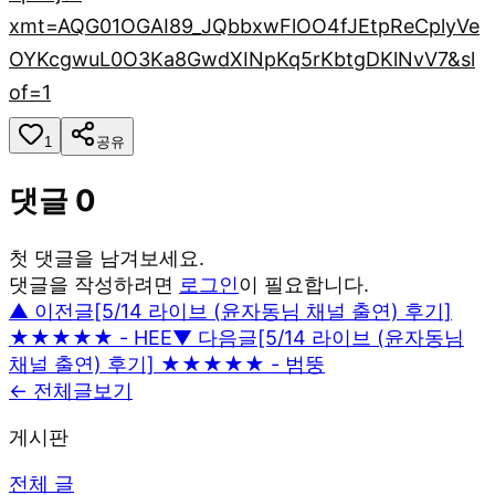
xmt=AQG01OGAI89_JQbbxwFlOO4fJEtpReCplyVe
OYKcgwuL0O3Ka8GwdXINpKq5rKbtgDKlNvV7&sl
of=1
1
공유
댓글
0
첫 댓글을 남겨보세요.
댓글을 작성하려면
로그인
이 필요합니다.
▲ 이전글
[5/14 라이브 (윤자동님 채널 출연) 후기]
★★★★★ - HEE
▼ 다음글
[5/14 라이브 (윤자동님
채널 출연) 후기] ★★★★★ - 범뚱
← 전체글보기
게시판
전체 글