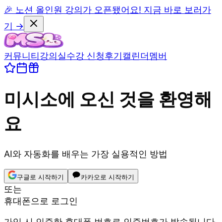
🎉 노션 올인원 강의가 오픈됐어요! 지금 바로 보러가
기 →
커뮤니티
강의실
수강 신청
후기
캘린더
멤버
미시소
에 오신 것을 환영해
요
AI와 자동화를 배우는 가장 실용적인 방법
구글로 시작하기
카카오로 시작하기
또는
휴대폰으로 로그인
가입 시 인증한 휴대폰 번호로 인증번호가 발송됩니다