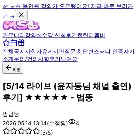
🎉 노션 올인원 강의가 오픈됐어요! 지금 바로 보러가
기 →
커뮤니티
강의실
수강 신청
후기
캘린더
멤버
전체
공지사항
자유게시판
질문 & 답변
스터디 인증
자기
소개
문의/건의사항
후기남겨요
뒤로
[5/14 라이브 (윤자동님 채널 출연)
후기] ★★★★★ - 범뚱
범
범뚱
2026.05.14 13:14
(수정됨)
4
(
5
/5)