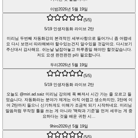
이밤
2026년 5월 19일
(
5
/5)
5/19 인생자동화 라이브 2탄
미리님 두번째 자동화강의 본격적인 세부사항으로 들어가니 좀 어렵네
요 다시 보면서 따라해봐야 할수있는건지 알수있을 것같아요. 다시보기
주신대서 감사해요. 쉬는날 날잡아놓고 하루종일 해야만 할것같습니다.
저도 요샌 완전완전 p라 필요합니다.
두리
2026년 5월 19일
(
5
/5)
5/19 인생자동화 라이브 2탄
오늘도 @miri.ad.saiz 미리님 강의에 푹 빠져서 시간 가는 줄 모르고 들
었습니다. 자동화라는 분야가 제게는 아직 어렵고 생소하지만, 1탄에 이
어 2탄까지 들으니 신기하게도 이해가 조금씩 되기 시작하네요. 미리님
말씀처럼 무작정 툴을 쓰는 게 아니라 '맥락과 기준'을 먼저 세우는 게 중
요하다는 것을 배운 귀한 시…
9hiro
2026년 5월 19일
(
5
/5)