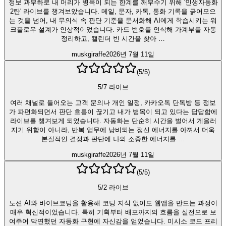
정보 과부하로 내 머리가 병목이 되는 한계를 깨부수기 위해 '인생자동화
2탄' 라이브를 챙겨보았습니다. 메일, 문자, 카톡, 통화 기록을 긁어모으
는 것을 넘어, 내 무의식 속 판단 기준을 문서화해 AI에게 학습시키는 워
크플로우 설계가 인상적이었습니다. 카드 번호를 인식해 가계부를 자동
정리하고, 캘린더 빈 시간을 찾아 …
muskgiraffe
2026년 7월 11일
(
5
/5)
5/7 라이브
여러 채널로 들어오는 고객 문의나 개인 일정, 카카오톡 단톡방 등 정보
가 파편화되면서 판단 흐름이 끊기고 내가 병목이 되고 있다는 답답함에
라이브를 챙겨보게 되었습니다. 자동화는 단순히 시간을 벌어서 게을러
지기 위함이 아니라, 반복 업무에 낭비되는 정신 에너지를 아껴서 더욱
본질적인 결정과 판단에 나의 소중한 에너지를 …
muskgiraffe
2026년 7월 11일
(
5
/5)
5/2 라이브
노션 AI와 바이브코딩을 활용해 코딩 지식 없이도 웹앱을 만드는 과정이
매우 혁신적이었습니다. 특히 기획부터 배포까지의 흐름을 실전으로 보
여주어 막연했던 자동화 구현에 자신감을 얻었습니다. 미시소 코드 프리