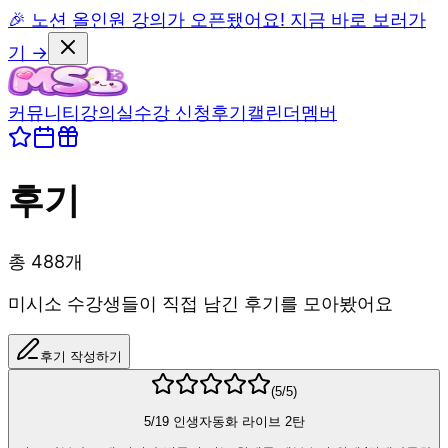
🎉 노션 올인원 강의가 오픈됐어요! 지금 바로 보러가
기 →
커뮤니티
강의실
수강 신청
후기
캘린더
멤버
후기
총
488
개
미시소 수강생들이 직접 남긴 후기를 모아봤어요
후기 작성하기
(
5
/5)
5/19 인생자동화 라이브 2탄