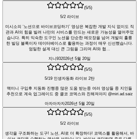
(
5
/5)
5/2 라이브
미시소의 ‘노션으로 바이브코딩하기’ 영상은 복잡한 개발 지식 없이도 직
관과 AI의 힘을 빌려 나만의 서비스를 만드는 새로운 가능성을 열어주었
습니다. 특히 익숙한 도구인 노션을 단순한 메모장을 넘어 개발의 훌륭
한 빌딩 블록이자 데이터베이스로 활용하는 과정이 매우 신선했습니다.
엄밀한 설계 대신 큰 그림을 그리며 AI와 협…
지니93
2026년 5월 20일
(
5
/5)
5/19 인생자동화 라이브 2탄
맥미니 구입후 지동화 진행중 많은 도움 받는중 여러 영상들 중 지인들
추천으로 계속 업그레이드 중 클코 코덱스와 친해져야지 @miri.ad.saiz
아자아자자
2026년 5월 20일
(
5
/5)
5/2 라이브
생각을 구조화하는 도구! 노션, AI로 더 확장하다! 코덱스를 활용해서, 바
이브 코딩을 수행하는 영상을 보았습니다. 바이브 코딩하면 주로 다른