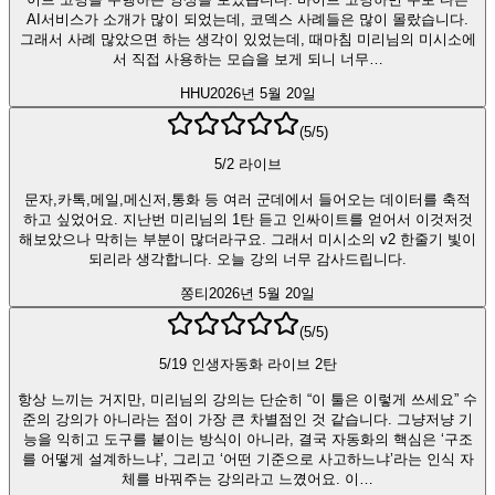
AI서비스가 소개가 많이 되었는데, 코덱스 사례들은 많이 몰랐습니다.
그래서 사례 많았으면 하는 생각이 있었는데, 때마침 미리님의 미시소에
서 직접 사용하는 모습을 보게 되니 너무…
HHU
2026년 5월 20일
(
5
/5)
5/2 라이브
문자,카톡,메일,메신저,통화 등 여러 군데에서 들어오는 데이터를 축적
하고 싶었어요. 지난번 미리님의 1탄 듣고 인싸이트를 얻어서 이것저것
해보았으나 막히는 부분이 많더라구요. 그래서 미시소의 v2 한줄기 빛이
되리라 생각합니다. 오늘 강의 너무 감사드립니다.
쫑티
2026년 5월 20일
(
5
/5)
5/19 인생자동화 라이브 2탄
항상 느끼는 거지만, 미리님의 강의는 단순히 “이 툴은 이렇게 쓰세요” 수
준의 강의가 아니라는 점이 가장 큰 차별점인 것 같습니다. 그냥저냥 기
능을 익히고 도구를 붙이는 방식이 아니라, 결국 자동화의 핵심은 ‘구조
를 어떻게 설계하느냐’, 그리고 ‘어떤 기준으로 사고하느냐’라는 인식 자
체를 바꿔주는 강의라고 느꼈어요. 이…