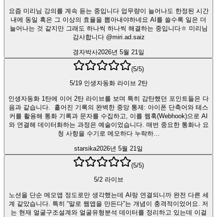
요즘 미리님 강의를 계속 듣는 중입니다 업무량이 늘어나도 한정된 시간
내에 동일 혹은 그 이상의 효율을 뽑아내야하네요 AI를 쓸수록 일은 더
늘어나는 것 같지만 그래도 하나씩 하나씩 해결하는 중입니다ㅎ 미리님
감사합니다 @miri.ad.saiz
경자박사
2026년 5월 21일
(
5
/5)
5/19 인생자동화 라이브 2탄
인생자동화 1탄에 이어 2탄 라이브를 보며 특히 감탄했던 포인트들은 다
음과 같습니다. ​ 흩어진 기록의 완벽한 중앙 통제: 아이폰 단축어와 테스
커를 활용해 통화 기록과 문자를 수집하고, 이를 웹훅(Webhook)으로 AI
와 연결해 데이터화하는 과정은 예술이었습니다. 매번 중요한 통화나 요
청 사항을 수기로 메모하다 누락하…
starsika
2026년 5월 21일
(
5
/5)
5/2 라이브
노션을 단순 메모앱 정도로만 생각했는데 AI랑 연결되니까 완전 다른 세
계 같았습니다. 특히 “말로 웹앱을 만든다”는 개념이 충격적이었어요. 저
는 현재 얼굴구조설계와 얼굴유형분석 데이터를 정리하고 있는데 이걸