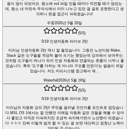
움이 많이 되었어요. 평소에 md 파일 만들 때마다 막연할 때가 많았는
데, 평소 내 머릿속 무의식에서 이미 나누고 있던 걸 글로 표현한다고 생
각하니 한결 접근이 쉬워졌습니다!
우중
2026년 5월 20일
(
5
/5)
5/19 인생자동화 라이브 2탄
미리님 인생자동화 2탄 역시 잘 들었습니다. 그동안 노션이랑 Make,
Slack 같은 도구들을 적당히 붙여 쓰기는 했었는데 강의에서 보여주신
것처럼 도구들이 하나가 되어 인생 자동화와 연결되는 흐름이 너무나 좋
았습니다. 특히 '도구를 더하는 게 아니라 구조를 만든다'는 말씀이 와닿
았습니다. 저도 미리시스템 참고해서 제…
Waterfall
2026년 5월 19일
(
5
/5)
5/19 인생자동화 라이브 2탄
미리님의 자동화 강의 2탄! 무엇을 걸러낼 것인지를 포인트로 잡았습니
다 MSL OS 1에서는 잘 안됐던 이메일 자동화 같은 것들을 해볼 수 있어
서 좋았고 아직은 미숙하지만 조금씩 숙지해가면서 노션짱이 되겠습니
다 ㅎㅎㅎ 진짜 이렇게 쉽게 할 수 있는 걸 보면 대단하고 엄청난 노력이
가미된 것 같습니다..