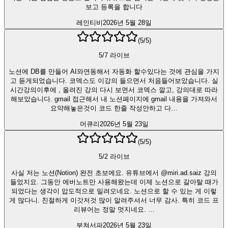
보고 등록을 합니다
레인티비
2026년 5월 28일
(
5
/5)
5/7 라이브
노션에 DB를 만들어 AI와연동해서 자동화 할수있다는 것에 관심을 가지
고 듣게되었습니다. 코덱스도 이강의 들으면서 처음들어보았습니다. 실
시간강의이후에 , 올려진 강의 다시 보면서 코덱스 깔고, 강의대로 따라
해보았습니다. gmail 접근해서 내 노션페이지에 gmail 내용을 가져와서
요약해놓은것이 코드 한줄 작성안하고 다…
머큐리
2026년 5월 23일
(
5
/5)
5/2 라이브
사실 저는 노션(Notion) 완전 초보에요. 유튜브에서 @miri.ad.saiz 강의
들었지요. 그동안 에버노트만 사용해왔는데 이제 노션으로 갈아탈 때가
되었다는 생각이 압도적으로 밀려오네요. 노션으로 할 수 있는 게 이렇
게 많다니. 친절하게 이갓저것 많이 알려주셔서 너무 감사. 특히 코드 프
리뷰어는 정말 멋지네요. …
부쳐서파
2026년 5월 23일