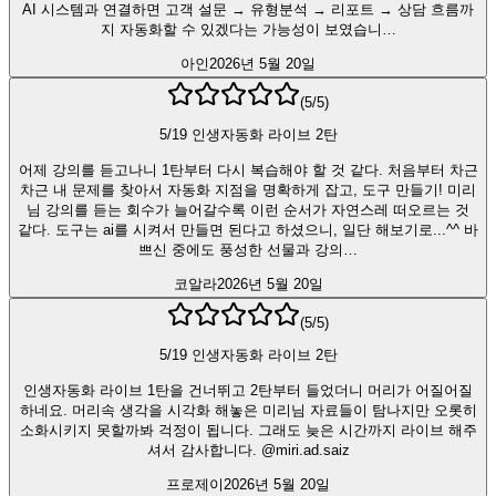
AI 시스템과 연결하면 고객 설문 → 유형분석 → 리포트 → 상담 흐름까
지 자동화할 수 있겠다는 가능성이 보였습니…
아인
2026년 5월 20일
(
5
/5)
5/19 인생자동화 라이브 2탄
어제 강의를 듣고나니 1탄부터 다시 복습해야 할 것 같다. 처음부터 차근
차근 내 문제를 찾아서 자동화 지점을 명확하게 잡고, 도구 만들기! 미리
님 강의를 듣는 회수가 늘어갈수록 이런 순서가 자연스레 떠오르는 것
같다. 도구는 ai를 시켜서 만들면 된다고 하셨으니, 일단 해보기로...^^ 바
쁘신 중에도 풍성한 선물과 강의…
코알라
2026년 5월 20일
(
5
/5)
5/19 인생자동화 라이브 2탄
인생자동화 라이브 1탄을 건너뛰고 2탄부터 들었더니 머리가 어질어질
하네요. 머리속 생각을 시각화 해놓은 미리님 자료들이 탐나지만 오롯히
소화시키지 못할까봐 걱정이 됩니다. 그래도 늦은 시간까지 라이브 해주
셔서 감사합니다. @miri.ad.saiz
프로제이
2026년 5월 20일