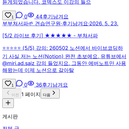
듣게되었습니다. 코덱스도 이강의 들으
0
44
후기남겨요
1
부
부쳐서파
🌱 견습연구원
·
후기남겨요
·
2026. 5. 23.
[5/2 라이브 후기] ★★★★★ - 부쳐서파
⭐⭐⭐⭐⭐ (5/5) 강의: 260502 노션에서 바이브코딩하
기 사실 저는 노션(Notion) 완전 초보에요. 유튜브에서
@miri.ad.saiz 강의 들었지요. 그동안 에버노트만 사용
해왔는데 이제 노션으로 갈아탈
0
36
후기남겨요
1
1
페이지
이전
다음
게시판
전체 글