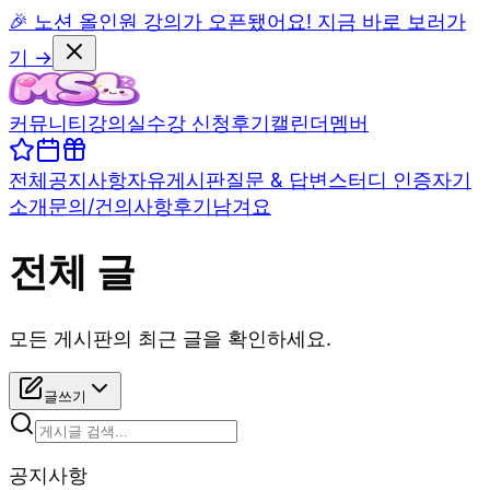
🎉 노션 올인원 강의가 오픈됐어요! 지금 바로 보러가
기 →
커뮤니티
강의실
수강 신청
후기
캘린더
멤버
전체
공지사항
자유게시판
질문 & 답변
스터디 인증
자기
소개
문의/건의사항
후기남겨요
전체 글
모든 게시판의 최근 글을 확인하세요.
글쓰기
공지사항