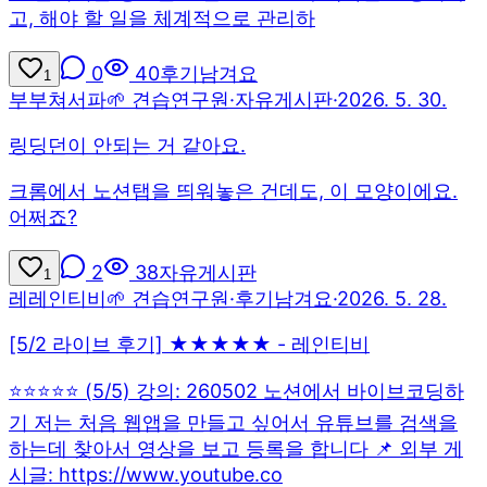
고, 해야 할 일을 체계적으로 관리하
0
40
후기남겨요
1
부
부쳐서파
🌱 견습연구원
·
자유게시판
·
2026. 5. 30.
링딩던이 안되는 거 같아요.
크롬에서 노션탭을 띄워놓은 건데도, 이 모양이에요.
어쩌죠?
2
38
자유게시판
1
레
레인티비
🌱 견습연구원
·
후기남겨요
·
2026. 5. 28.
[5/2 라이브 후기] ★★★★★ - 레인티비
⭐⭐⭐⭐⭐ (5/5) 강의: 260502 노션에서 바이브코딩하
기 저는 처음 웹앱을 만들고 싶어서 유튜브를 검색을
하는데 찾아서 영상을 보고 등록을 합니다 📌 외부 게
시글: https://www.youtube.co