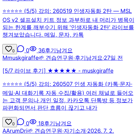
⭐⭐⭐⭐⭐ (5/5) 강의: 260519 인생자동화 2탄 — MSL
OS v2 셀프설치 키트 정보 과부하로 내 머리가 병목이
되는 한계를 깨부수기 위해 '인생자동화 2탄' 라이브를
챙겨보았습니다. 메일, 문자, 카톡
0
36
후기남겨요
0
M
muskgiraffe
🌱 견습연구원
·
후기남겨요
·
27일 전
[5/7 라이브 후기] ★★★★★ - muskgiraffe
⭐⭐⭐⭐⭐ (5/5) 강의: 260507 인생 자동화 (카톡·문자·
메일·AI 대화기록 자동 수집/활용) 여러 채널로 들어오
는 고객 문의나 개인 일정, 카카오톡 단톡방 등 정보가
파편화되면서 판단 흐름이 끊기고 내가
0
18
후기남겨요
0
A
ArumDri
🌱 견습연구원
·
자기소개
·
2026. 7. 2.