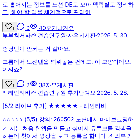
로 흩어지는 정보를 노션 DB로 모아 맥락별로 정리하
고, 해야 할 일을 체계적으로 관리하
0
40
후기남겨요
1
부
부쳐서파
🌱 견습연구원
·
자유게시판
·
2026. 5. 30.
링딩던이 안되는 거 같아요.
크롬에서 노션탭을 띄워놓은 건데도, 이 모양이에요.
어쩌죠?
2
38
자유게시판
1
레
레인티비
🌱 견습연구원
·
후기남겨요
·
2026. 5. 28.
[5/2 라이브 후기] ★★★★★ - 레인티비
⭐⭐⭐⭐⭐ (5/5) 강의: 260502 노션에서 바이브코딩하
기 저는 처음 웹앱을 만들고 싶어서 유튜브를 검색을
하는데 찾아서 영상을 보고 등록을 합니다 📌 외부 게