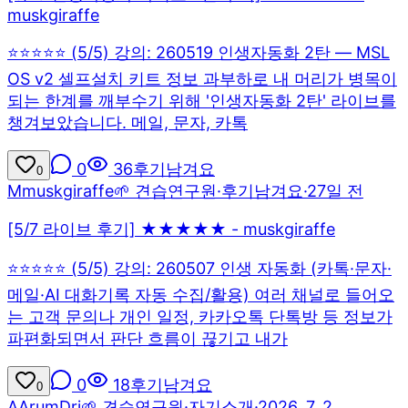
muskgiraffe
⭐⭐⭐⭐⭐ (5/5) 강의: 260519 인생자동화 2탄 — MSL
OS v2 셀프설치 키트 정보 과부하로 내 머리가 병목이
되는 한계를 깨부수기 위해 '인생자동화 2탄' 라이브를
챙겨보았습니다. 메일, 문자, 카톡
0
36
후기남겨요
0
M
muskgiraffe
🌱 견습연구원
·
후기남겨요
·
27일 전
[5/7 라이브 후기] ★★★★★ - muskgiraffe
⭐⭐⭐⭐⭐ (5/5) 강의: 260507 인생 자동화 (카톡·문자·
메일·AI 대화기록 자동 수집/활용) 여러 채널로 들어오
는 고객 문의나 개인 일정, 카카오톡 단톡방 등 정보가
파편화되면서 판단 흐름이 끊기고 내가
0
18
후기남겨요
0
A
ArumDri
🌱 견습연구원
·
자기소개
·
2026. 7. 2.