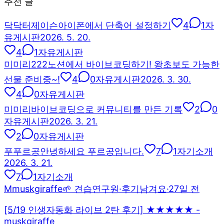
추천 글
닥
닥터제이슨
아이폰에서 단축어 설정하기
4
1
자
유게시판
2026. 5. 20.
4
1
자유게시판
미
미리222
노션에서 바이브코딩하기! 왕초보도 가능한
선물 준비중~!
4
0
자유게시판
2026. 3. 30.
4
0
자유게시판
미
미리
바이브코딩으로 커뮤니티를 만든 기록
2
0
자유게시판
2026. 3. 21.
2
0
자유게시판
푸
푸르공
안녕하세요 푸르공입니다.
7
1
자기소개
2026. 3. 21.
7
1
자기소개
M
muskgiraffe
🌱 견습연구원
·
후기남겨요
·
27일 전
[5/19 인생자동화 라이브 2탄 후기] ★★★★★ -
muskgiraffe