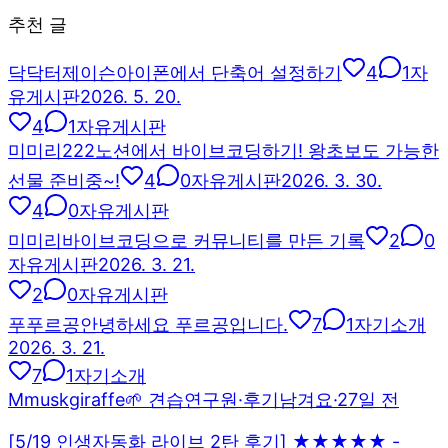
추천 글
닥
닥터제이슨
아이폰에서 단축어 설정하기
4
1
자
유게시판
2026. 5. 20.
4
1
자유게시판
미
미리222
노션에서 바이브코딩하기! 왕초보도 가능한
선물 준비중~!
4
0
자유게시판
2026. 3. 30.
4
0
자유게시판
미
미리
바이브코딩으로 커뮤니티를 만든 기록
2
0
자유게시판
2026. 3. 21.
2
0
자유게시판
푸
푸르공
안녕하세요 푸르공입니다.
7
1
자기소개
2026. 3. 21.
7
1
자기소개
M
muskgiraffe
🌱 견습연구원
·
후기남겨요
·
27일 전
[5/19 인생자동화 라이브 2탄 후기] ★★★★★ -