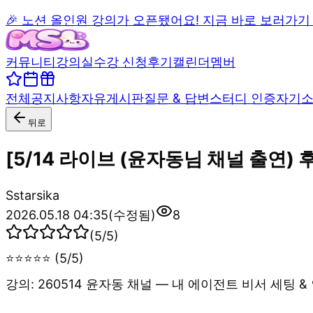
🎉 노션 올인원 강의가 오픈됐어요! 지금 바로 보러가기
커뮤니티
강의실
수강 신청
후기
캘린더
멤버
전체
공지사항
자유게시판
질문 & 답변
스터디 인증
자기
뒤로
[5/14 라이브 (윤자동님 채널 출연) 후
S
starsika
2026.05.18 04:35
(수정됨)
8
(
5
/5)
⭐⭐⭐⭐⭐ (5/5)
강의: 260514 윤자동 채널 — 내 에이전트 비서 세팅 