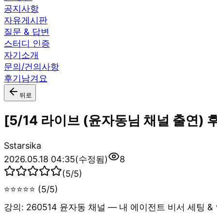
공지사항
자유게시판
질문 & 답변
스터디 인증
자기소개
문의/건의사항
후기남겨요
뒤로
[5/14 라이브 (윤자동님 채널 출연) 후
S
starsika
2026.05.18 04:35
(수정됨)
8
(
5
/5)
⭐⭐⭐⭐⭐ (5/5)
강의: 260514 윤자동 채널 — 내 에이전트 비서 세팅 