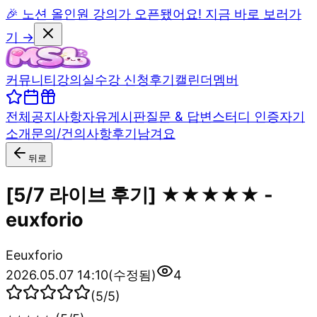
🎉 노션 올인원 강의가 오픈됐어요! 지금 바로 보러가
기 →
커뮤니티
강의실
수강 신청
후기
캘린더
멤버
전체
공지사항
자유게시판
질문 & 답변
스터디 인증
자기
소개
문의/건의사항
후기남겨요
뒤로
[5/7 라이브 후기] ★★★★★ -
euxforio
E
euxforio
2026.05.07 14:10
(수정됨)
4
(
5
/5)