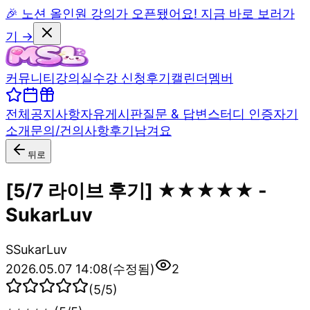
🎉 노션 올인원 강의가 오픈됐어요! 지금 바로 보러가
기 →
커뮤니티
강의실
수강 신청
후기
캘린더
멤버
전체
공지사항
자유게시판
질문 & 답변
스터디 인증
자기
소개
문의/건의사항
후기남겨요
뒤로
[5/7 라이브 후기] ★★★★★ -
SukarLuv
S
SukarLuv
2026.05.07 14:08
(수정됨)
2
(
5
/5)