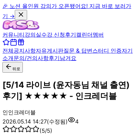
🎉 노션 올인원 강의가 오픈됐어요! 지금 바로 보러가
기 →
커뮤니티
강의실
수강 신청
후기
캘린더
멤버
전체
공지사항
자유게시판
질문 & 답변
스터디 인증
자기
소개
문의/건의사항
후기남겨요
뒤로
[5/14 라이브 (윤자동님 채널 출연)
후기] ★★★★★ - 인크레더블
인
인크레더블
2026.05.14 14:27
(수정됨)
4
(
5
/5)