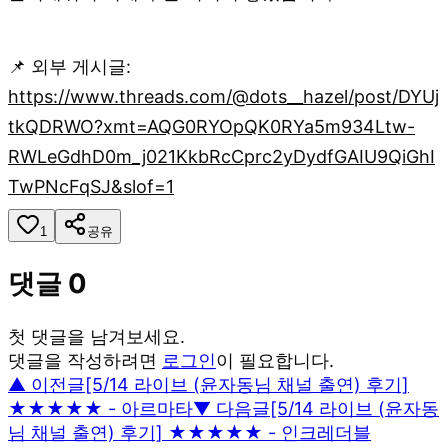
📌 외부 게시글:
https://www.threads.com/@dots__hazel/post/DYUj
tkQDRWO?xmt=AQG0RYOpQK0RYa5m934Ltw-
RWLeGdhD0m_j021KkbRcCprc2yDydfGAIU9QiGhI
TwPNcFqSJ&slof=1
1
공유
댓글
0
첫 댓글을 남겨보세요.
댓글을 작성하려면
로그인
이 필요합니다.
▲ 이전글
[5/14 라이브 (윤자동님 채널 출연) 후기]
★★★★★ - 아르마타
▼ 다음글
[5/14 라이브 (윤자동
님 채널 출연) 후기] ★★★★★ - 인크레더블