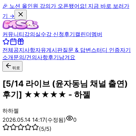
🎉 노션 올인원 강의가 오픈됐어요! 지금 바로 보러가
기 →
커뮤니티
강의실
수강 신청
후기
캘린더
멤버
전체
공지사항
자유게시판
질문 & 답변
스터디 인증
자기
소개
문의/건의사항
후기남겨요
뒤로
[5/14 라이브 (윤자동님 채널 출연)
후기] ★★★★★ - 하젤
하
하젤
2026.05.14 14:17
(수정됨)
0
(
5
/5)