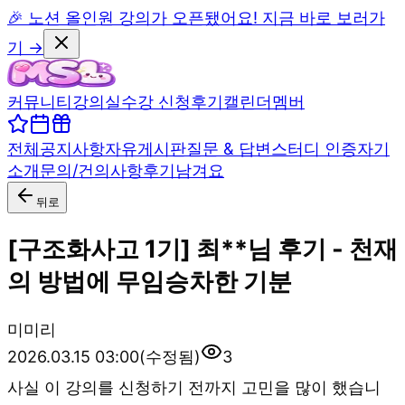
🎉 노션 올인원 강의가 오픈됐어요! 지금 바로 보러가
기 →
커뮤니티
강의실
수강 신청
후기
캘린더
멤버
전체
공지사항
자유게시판
질문 & 답변
스터디 인증
자기
소개
문의/건의사항
후기남겨요
뒤로
[구조화사고 1기] 최**님 후기 - 천재
의 방법에 무임승차한 기분
미
미리
2026.03.15 03:00
(수정됨)
3
사실 이 강의를 신청하기 전까지 고민을 많이 했습니