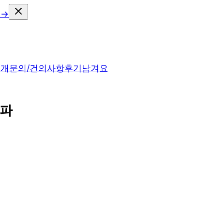
 →
소개
문의/건의사항
후기남겨요
로파