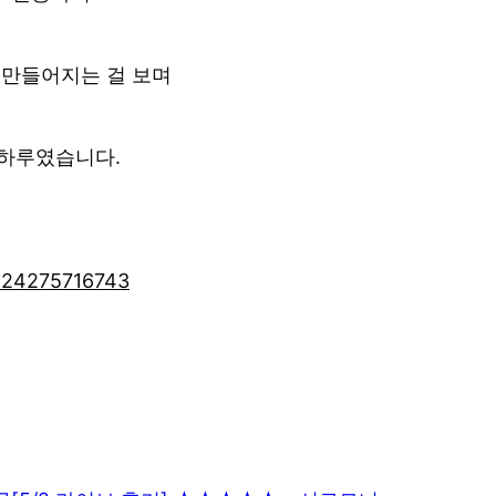
 만들어지는 걸 보며
 하루였습니다.
/224275716743