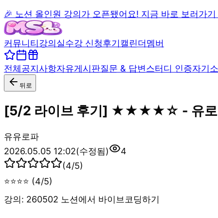
🎉 노션 올인원 강의가 오픈됐어요! 지금 바로 보러가기
커뮤니티
강의실
수강 신청
후기
캘린더
멤버
전체
공지사항
자유게시판
질문 & 답변
스터디 인증
자기
뒤로
[5/2 라이브 후기] ★★★★☆ - 유
유
유로파
2026.05.05 12:02
(수정됨)
4
(
4
/5)
⭐⭐⭐⭐ (4/5)
강의: 260502 노션에서 바이브코딩하기