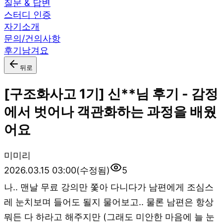
질문 & 답변
스터디 인증
자기소개
문의/건의사항
후기남겨요
뒤로
[구조화사고 1기] 신**님 후기 - 감정
에서 벗어나 객관화하는 과정을 배웠
어요
미
미리
2026.03.15 03:00
(수정됨)
5
나.. 맨날 무료 강의만 쫓아 다니다가 남편에게 조심스
레 눈치보며 들어도 될지 물어보고.. 물론 남편은 항상
뭐든 다 하라고 해주지만 (그래도 미안한 마음에 늘 눈