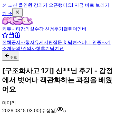
🎉 노션 올인원 강의가 오픈됐어요! 지금 바로 보러가
기 →
커뮤니티
강의실
수강 신청
후기
캘린더
멤버
전체
공지사항
자유게시판
질문 & 답변
스터디 인증
자기
소개
문의/건의사항
후기남겨요
뒤로
[구조화사고 1기] 신**님 후기 - 감정
에서 벗어나 객관화하는 과정을 배웠
어요
미
미리
2026.03.15 03:00
(수정됨)
5