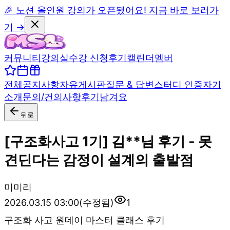
🎉 노션 올인원 강의가 오픈됐어요! 지금 바로 보러가
기 →
커뮤니티
강의실
수강 신청
후기
캘린더
멤버
전체
공지사항
자유게시판
질문 & 답변
스터디 인증
자기
소개
문의/건의사항
후기남겨요
뒤로
[구조화사고 1기] 김**님 후기 - 못
견딘다는 감정이 설계의 출발점
미
미리
2026.03.15 03:00
(수정됨)
1
구조화 사고 원데이 마스터 클래스 후기