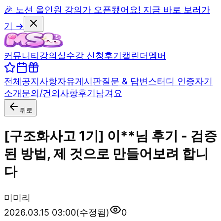
🎉 노션 올인원 강의가 오픈됐어요! 지금 바로 보러가
기 →
커뮤니티
강의실
수강 신청
후기
캘린더
멤버
전체
공지사항
자유게시판
질문 & 답변
스터디 인증
자기
소개
문의/건의사항
후기남겨요
뒤로
[구조화사고 1기] 이**님 후기 - 검증
된 방법, 제 것으로 만들어보려 합니
다
미
미리
2026.03.15 03:00
(수정됨)
0