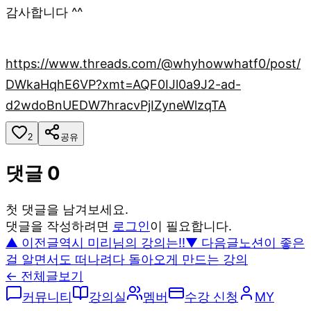
감사합니다 ^^
https://www.threads.com/@whyhowwhatf0/post/
DWkaHqhE6VP?xmt=AQF0IJl0a9J2-ad-
d2wdoBnUEDW7hracvPjIZyneWlzqTA
2
공유
댓글
0
첫 댓글을 남겨보세요.
댓글을 작성하려면
로그인
이 필요합니다.
▲ 이전글
역시 미리님의 강의는!!
▼ 다음글
노션이 좋은
걸 알면서도 떠나려다 돌아오게 만드는 강의
← 전체글보기
커뮤니티
강의실
멤버
수강 신청
MY