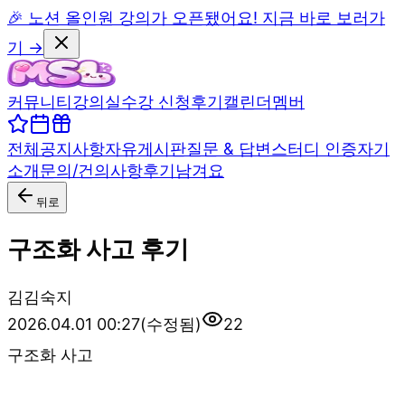
🎉 노션 올인원 강의가 오픈됐어요! 지금 바로 보러가
기 →
커뮤니티
강의실
수강 신청
후기
캘린더
멤버
전체
공지사항
자유게시판
질문 & 답변
스터디 인증
자기
소개
문의/건의사항
후기남겨요
뒤로
구조화 사고 후기
김
김숙지
2026.04.01 00:27
(수정됨)
22
구조화 사고