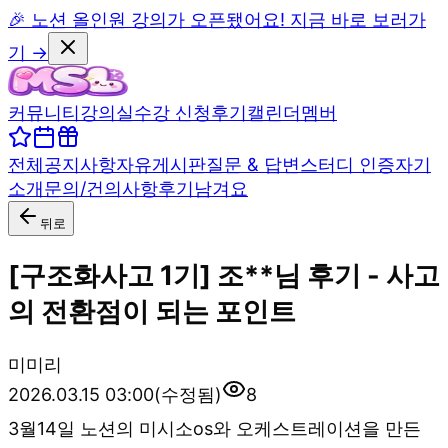
🎉 노션 올인원 강의가 오픈됐어요! 지금 바로 보러가
기 →
커뮤니티
강의실
수강 신청
후기
캘린더
멤버
전체
공지사항
자유게시판
질문 & 답변
스터디 인증
자기
소개
문의/건의사항
후기남겨요
뒤로
[구조화사고 1기] 조**님 후기 - 사고
의 전환점이 되는 포인트
미
미리
2026.03.15 03:00
(수정됨)
8
3월14일 노션의 미시소os와 오케스트레이션을 만든