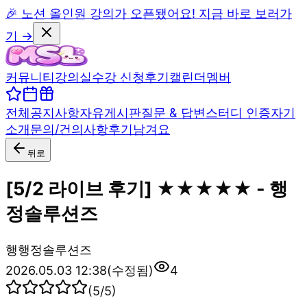
🎉 노션 올인원 강의가 오픈됐어요! 지금 바로 보러가
기 →
커뮤니티
강의실
수강 신청
후기
캘린더
멤버
전체
공지사항
자유게시판
질문 & 답변
스터디 인증
자기
소개
문의/건의사항
후기남겨요
뒤로
[5/2 라이브 후기] ★★★★★ - 행
정솔루션즈
행
행정솔루션즈
2026.05.03 12:38
(수정됨)
4
(
5
/5)