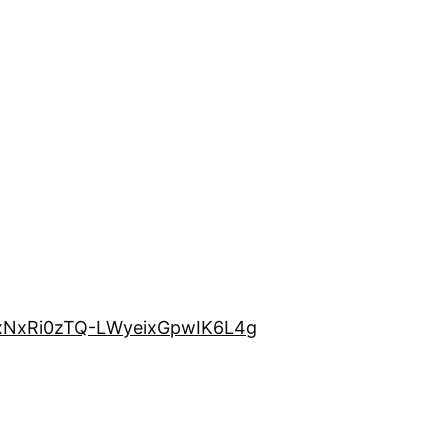
yxNxRi0zTQ-LWyeixGpwIK6L4g