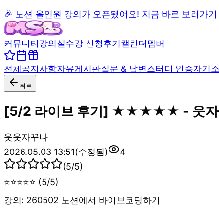
🎉 노션 올인원 강의가 오픈됐어요! 지금 바로 보러가기
커뮤니티
강의실
수강 신청
후기
캘린더
멤버
전체
공지사항
자유게시판
질문 & 답변
스터디 인증
자기
뒤로
[5/2 라이브 후기] ★★★★★ - 웃
웃
웃자꾸나
2026.05.03 13:51
(수정됨)
4
(
5
/5)
⭐⭐⭐⭐⭐ (5/5)
강의: 260502 노션에서 바이브코딩하기