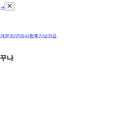
 →
소개
문의/건의사항
후기남겨요
자꾸나