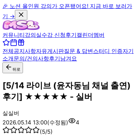
🎉 노션 올인원 강의가 오픈됐어요! 지금 바로 보러가
기 →
커뮤니티
강의실
수강 신청
후기
캘린더
멤버
전체
공지사항
자유게시판
질문 & 답변
스터디 인증
자기
소개
문의/건의사항
후기남겨요
뒤로
[5/14 라이브 (윤자동님 채널 출연)
후기] ★★★★★ - 실버
실
실버
2026.05.14 13:00
(수정됨)
4
(
5
/5)