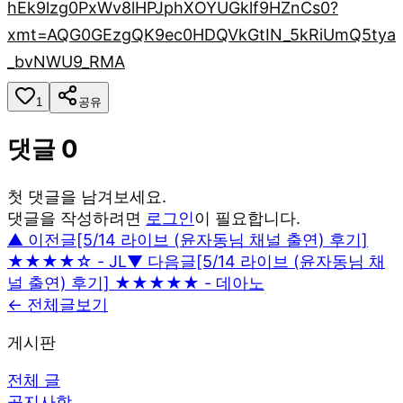
hEk9lzg0PxWv8lHPJphXOYUGklf9HZnCs0?
xmt=AQG0GEzgQK9ec0HDQVkGtIN_5kRiUmQ5tya
_bvNWU9_RMA
1
공유
댓글
0
첫 댓글을 남겨보세요.
댓글을 작성하려면
로그인
이 필요합니다.
▲ 이전글
[5/14 라이브 (윤자동님 채널 출연) 후기]
★★★★☆ - JL
▼ 다음글
[5/14 라이브 (윤자동님 채
널 출연) 후기] ★★★★★ - 데아노
← 전체글보기
게시판
전체 글
공지사항