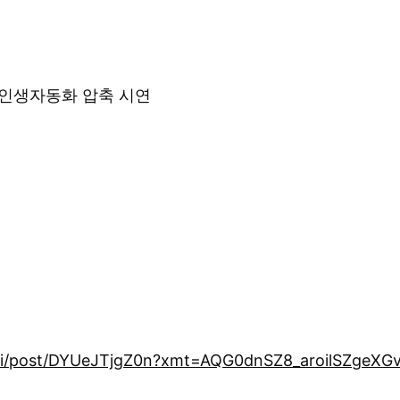
& 인생자동화 압축 시연
ai/post/DYUeJTjgZ0n?xmt=AQG0dnSZ8_aroilSZgeX