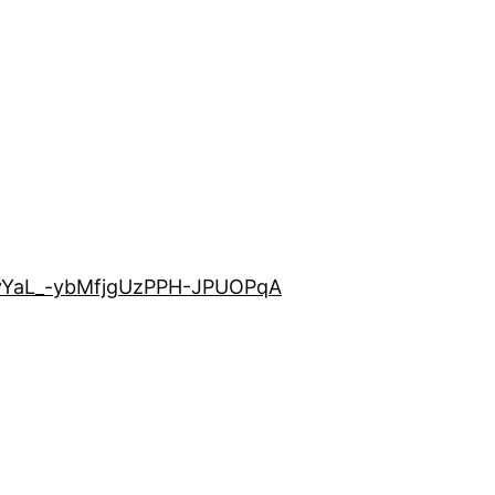
GvYaL_-ybMfjgUzPPH-JPUOPqA