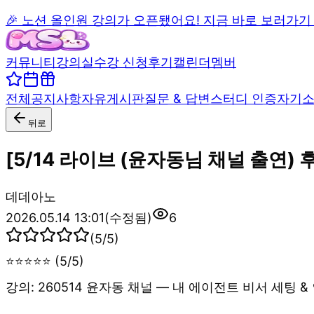
🎉 노션 올인원 강의가 오픈됐어요! 지금 바로 보러가기
커뮤니티
강의실
수강 신청
후기
캘린더
멤버
전체
공지사항
자유게시판
질문 & 답변
스터디 인증
자기
뒤로
[5/14 라이브 (윤자동님 채널 출연)
데
데아노
2026.05.14 13:01
(수정됨)
6
(
5
/5)
⭐⭐⭐⭐⭐ (5/5)
강의: 260514 윤자동 채널 — 내 에이전트 비서 세팅 