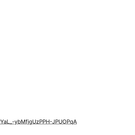
GvYaL_-ybMfjgUzPPH-JPUOPqA