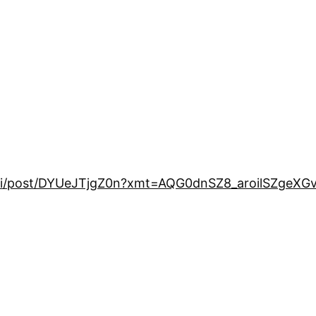
ai/post/DYUeJTjgZ0n?xmt=AQG0dnSZ8_aroilSZgeX