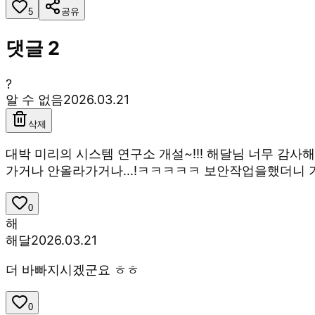
5
공유
댓글
2
?
알 수 없음
2026.03.21
삭제
대박 미리의 시스템 연구소 개설~!!! 해달님 너무 감
가거나 안올라가거나...!ㅋㅋㅋㅋㅋ 보안작업을했더니
0
해
해달
2026.03.21
더 바빠지시겠군요 ㅎㅎ
0