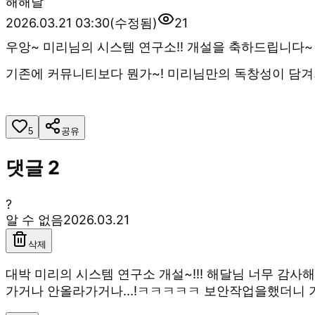
해
해달
2026.03.21 03:30
(수정됨)
21
우앙~ 미리님의 시스템 연구소!! 개설을 축하드립니다~
기존에 커뮤니티보다 뭔가~! 미리님만의 독창성이 담겨져
5
공유
댓글
2
?
알 수 없음
2026.03.21
삭제
대박 미리의 시스템 연구소 개설~!!! 해달님 너무 감
가거나 안올라가거나...!ㅋㅋㅋㅋㅋ 보안작업을했더니