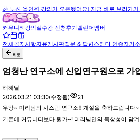
🎉 노션 올인원 강의가 오픈됐어요! 지금 바로 보러가기
커뮤니티
강의실
수강 신청
후기
캘린더
멤버
전체
공지사항
자유게시판
질문 & 답변
스터디 인증
자기
뒤로
엄청난 연구소에 신입연구원으로 가입
해
해달
2026.03.21 03:30
(수정됨)
21
우앙~ 미리님의 시스템 연구소!! 개설을 축하드립니다~
기존에 커뮤니티보다 뭔가~! 미리님만의 독창성이 담겨져