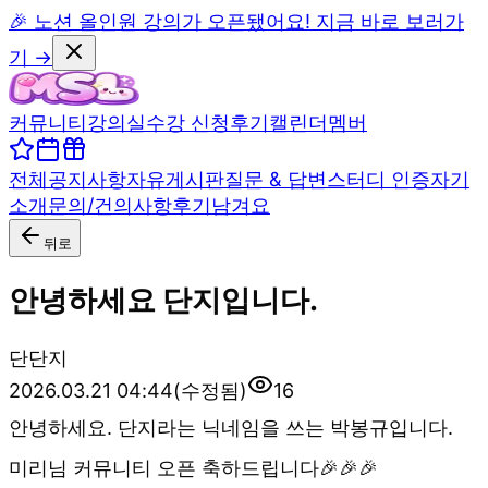
🎉 노션 올인원 강의가 오픈됐어요! 지금 바로 보러가
기 →
커뮤니티
강의실
수강 신청
후기
캘린더
멤버
전체
공지사항
자유게시판
질문 & 답변
스터디 인증
자기
소개
문의/건의사항
후기남겨요
뒤로
안녕하세요 단지입니다.
단
단지
2026.03.21 04:44
(수정됨)
16
안녕하세요. 단지라는 닉네임을 쓰는 박봉규입니다.
미리님 커뮤니티 오픈 축하드립니다🎉🎉🎉