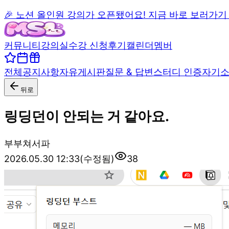
🎉 노션 올인원 강의가 오픈됐어요! 지금 바로 보러가기
커뮤니티
강의실
수강 신청
후기
캘린더
멤버
전체
공지사항
자유게시판
질문 & 답변
스터디 인증
자기
뒤로
링딩던이 안되는 거 같아요.
부
부쳐서파
2026.05.30 12:33
(수정됨)
38