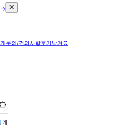
 →
소개
문의/건의사항
후기남겨요