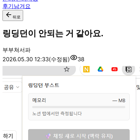
후기남겨요
뒤로
링딩던이 안되는 거 같아요.
부
부쳐서파
2026.05.30 12:33
(수정됨)
38