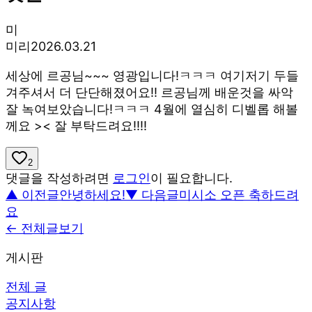
미
미리
2026.03.21
세상에 르공님~~~ 영광입니다!ㅋㅋㅋ 여기저기 두들
겨주셔서 더 단단해졌어요!! 르공님께 배운것을 싸악
잘 녹여보았습니다!ㅋㅋㅋ 4월에 열심히 디벨롭 해볼
께요 >< 잘 부탁드려요!!!!
2
댓글을 작성하려면
로그인
이 필요합니다.
▲ 이전글
안녕하세요!
▼ 다음글
미시소 오픈 축하드려
요
← 전체글보기
게시판
전체 글
공지사항