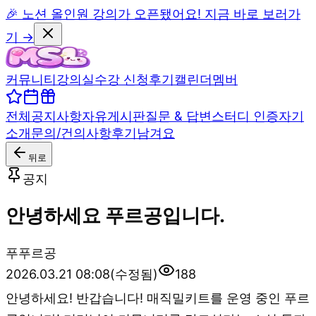
🎉 노션 올인원 강의가 오픈됐어요! 지금 바로 보러가
기 →
커뮤니티
강의실
수강 신청
후기
캘린더
멤버
전체
공지사항
자유게시판
질문 & 답변
스터디 인증
자기
소개
문의/건의사항
후기남겨요
뒤로
공지
안녕하세요 푸르공입니다.
푸
푸르공
2026.03.21 08:08
(수정됨)
188
안녕하세요! 반갑습니다! 매직밀키트를 운영 중인 푸르