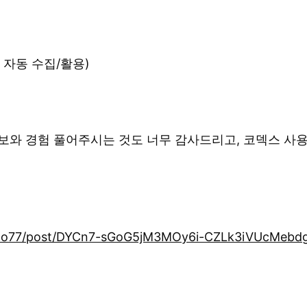
록 자동 수집/활용)
보와 경험 풀어주시는 것도 너무 감사드리고, 코덱스 사
appo77/post/DYCn7-sGoG5jM3MOy6i-CZLk3iVUcMeb