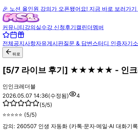
🎉 노션 올인원 강의가 오픈됐어요! 지금 바로 보러가기
커뮤니티
강의실
수강 신청
후기
캘린더
멤버
전체
공지사항
자유게시판
질문 & 답변
스터디 인증
자기
뒤로
[5/7 라이브 후기] ★★★★★ - 인
인
인크레더블
2026.05.07 14:36
(수정됨)
4
(
5
/5)
⭐⭐⭐⭐⭐ (5/5)
강의: 260507 인생 자동화 (카톡·문자·메일·AI 대화기