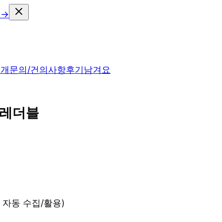
 →
소개
문의/건의사항
후기남겨요
크레더블
록 자동 수집/활용)