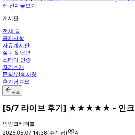
← 전체글보기
게시판
전체 글
공지사항
자유게시판
질문 & 답변
스터디 인증
자기소개
문의/건의사항
후기남겨요
뒤로
[5/7 라이브 후기] ★★★★★ - 인
인
인크레더블
2026.05.07 14:36
(수정됨)
4