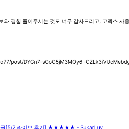
보와 경험 풀어주시는 것도 너무 감사드리고, 코덱스 사
appo77/post/DYCn7-sGoG5jM3MOy6i-CZLk3iVUcMeb
음글
[5/2 라이브 후기] ★★★★★ - SukarLuv