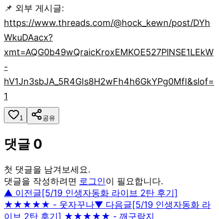
📌 외부 게시글:
https://www.threads.com/@hock_kewn/post/DYh
WkuDAacx?
xmt=AQG0b49wQraicKroxEMKOE527PlNSE1LEkW
-
hV1Jn3sbJA_5R4GIs8H2wFh4h6GkYPg0MfI&slof=
1
1
공유
댓글
0
첫 댓글을 남겨보세요.
댓글을 작성하려면
로그인
이 필요합니다.
▲ 이전글
[5/19 인생자동화 라이브 2탄 후기]
★★★★★ - 웃자꾸나
▼ 다음글
[5/19 인생자동화 라
이브 2탄 후기] ★★★★★ - 깨구락지