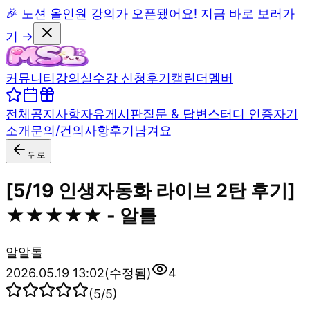
🎉 노션 올인원 강의가 오픈됐어요! 지금 바로 보러가
기 →
커뮤니티
강의실
수강 신청
후기
캘린더
멤버
전체
공지사항
자유게시판
질문 & 답변
스터디 인증
자기
소개
문의/건의사항
후기남겨요
뒤로
[5/19 인생자동화 라이브 2탄 후기]
★★★★★ - 알톨
알
알톨
2026.05.19 13:02
(수정됨)
4
(
5
/5)