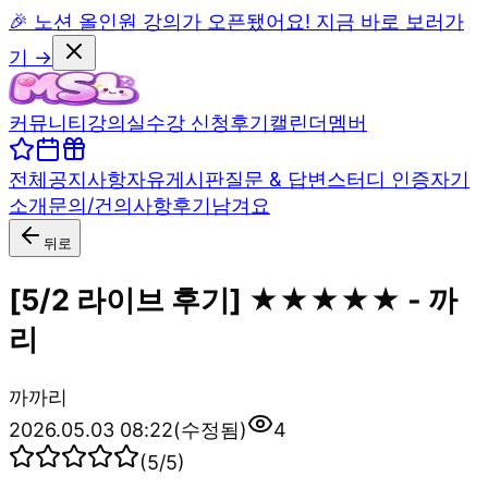
🎉 노션 올인원 강의가 오픈됐어요! 지금 바로 보러가
기 →
커뮤니티
강의실
수강 신청
후기
캘린더
멤버
전체
공지사항
자유게시판
질문 & 답변
스터디 인증
자기
소개
문의/건의사항
후기남겨요
뒤로
[5/2 라이브 후기] ★★★★★ - 까
리
까
까리
2026.05.03 08:22
(수정됨)
4
(
5
/5)