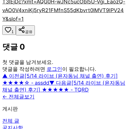
T3IEjDc?xmt=AQG0H-wJNc5ucObl5U-Vgi_EaozQ-
vAO0V4xniKj5ryR21FMfnS55dKbvrt0lMVT9IPV24
Y&slof=1
1
공유
댓글
0
첫 댓글을 남겨보세요.
댓글을 작성하려면
로그인
이 필요합니다.
▲ 이전글
[5/14 라이브 (윤자동님 채널 출연) 후기]
★★★★☆ - assdd
▼ 다음글
[5/14 라이브 (윤자동님
채널 출연) 후기] ★★★★★ - TQRD
← 전체글보기
게시판
전체 글
공지사항