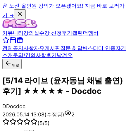
🎉 노션 올인원 강의가 오픈됐어요! 지금 바로 보러가
기 →
커뮤니티
강의실
수강 신청
후기
캘린더
멤버
전체
공지사항
자유게시판
질문 & 답변
스터디 인증
자기
소개
문의/건의사항
후기남겨요
뒤로
[5/14 라이브 (윤자동님 채널 출연)
후기] ★★★★★ - Docdoc
D
Docdoc
2026.05.14 13:08
(수정됨)
2
(
5
/5)