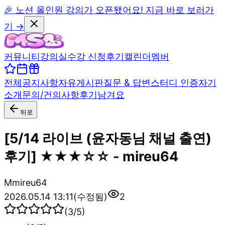
🎉 노션 올인원 강의가 오픈됐어요! 지금 바로 보러가
기 →
커뮤니티
강의실
수강 신청
후기
캘린더
멤버
전체
공지사항
자유게시판
질문 & 답변
스터디 인증
자기
소개
문의/건의사항
후기남겨요
뒤로
[5/14 라이브 (윤자동님 채널 출연)
후기] ★★★☆☆ - mireu64
M
mireu64
2026.05.14 13:11
(수정됨)
2
(
3
/5)