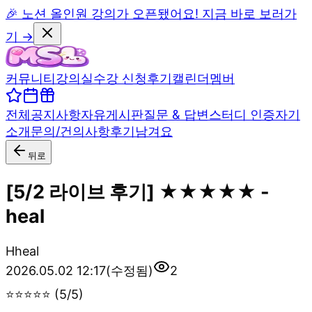
🎉 노션 올인원 강의가 오픈됐어요! 지금 바로 보러가
기 →
커뮤니티
강의실
수강 신청
후기
캘린더
멤버
전체
공지사항
자유게시판
질문 & 답변
스터디 인증
자기
소개
문의/건의사항
후기남겨요
뒤로
[5/2 라이브 후기] ★★★★★ -
heal
H
heal
2026.05.02 12:17
(수정됨)
2
⭐⭐⭐⭐⭐ (5/5)