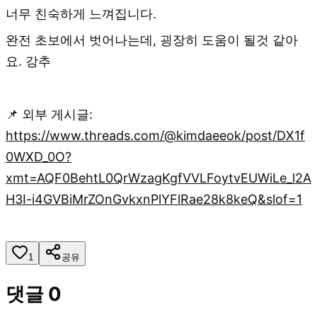
너무 친숙하게 느껴집니다.
완전 초보에서 벗어나는데, 굉장히 도움이 될것 같아
요. 강추
📌 외부 게시글:
https://www.threads.com/@kimdaeeok/post/DX1f
0WXD_0O?
xmt=AQF0BehtL0QrWzagKgfVVLFoytvEUWiLe_l2A
H3I-i4GVBiMrZOnGvkxnPlYFlRae28k8keQ&slof=1
1
공유
댓글
0