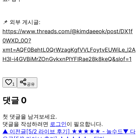
📌 외부 게시글:
https://www.threads.com/@kimdaeeok/post/DX1f
0WXD_0O?
xmt=AQF0BehtL0QrWzagKgfVVLFoytvEUWiLe_l2A
H3I-i4GVBiMrZOnGvkxnPlYFlRae28k8keQ&slof=1
1
공유
댓글
0
첫 댓글을 남겨보세요.
댓글을 작성하려면
로그인
이 필요합니다.
▲ 이전글
[5/2 라이브 후기] ★★★★★ - 놀수드
▼ 다