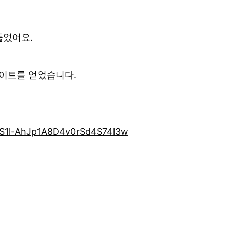
들었어요.
사이트를 얻었습니다.
fS1l-AhJp1A8D4v0rSd4S74l3w