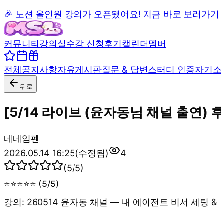
🎉 노션 올인원 강의가 오픈됐어요! 지금 바로 보러가기
커뮤니티
강의실
수강 신청
후기
캘린더
멤버
전체
공지사항
자유게시판
질문 & 답변
스터디 인증
자기
뒤로
[5/14 라이브 (윤자동님 채널 출연)
네
네임펜
2026.05.14 16:25
(수정됨)
4
(
5
/5)
⭐⭐⭐⭐⭐ (5/5)
강의: 260514 윤자동 채널 — 내 에이전트 비서 세팅 