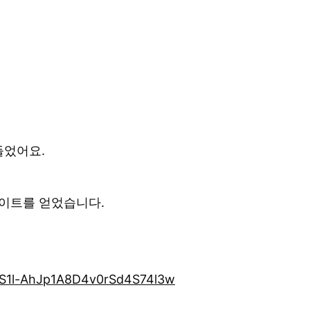
들었어요.
사이트를 얻었습니다.
fS1l-AhJp1A8D4v0rSd4S74l3w