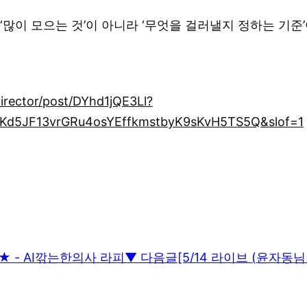
 ‘많이 모으는 것’이 아니라 ‘무엇을 걸러낼지 정하는 기준
irector/post/DYhd1jQE3Ll?
d5JF13vrGRu4osYEffkmstbyK9sKvH5TS5Q&slof=1
★ - AI깎는한의사 라피
▼ 다음글
[5/14 라이브 (윤자동