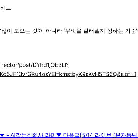
치 키트
 ‘많이 모으는 것’이 아니라 ‘무엇을 걸러낼지 정하는 기준
irector/post/DYhd1jQE3Ll?
d5JF13vrGRu4osYEffkmstbyK9sKvH5TS5Q&slof=1
★ - AI깎는한의사 라피
▼ 다음글
[5/14 라이브 (윤자동