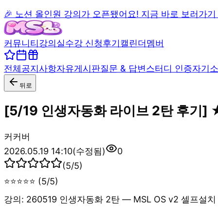
🎉 노션 올인원 강의가 오픈됐어요! 지금 바로 보러가기
커뮤니티
강의실
수강 신청
후기
캘린더
멤버
전체
공지사항
자유게시판
질문 & 답변
스터디 인증
자기
뒤로
[5/19 인생자동화 라이브 2탄 후기]
커
커버
2026.05.19 14:10
(수정됨)
0
(
5
/5)
⭐⭐⭐⭐⭐ (5/5)
강의: 260519 인생자동화 2탄 — MSL OS v2 셀프설