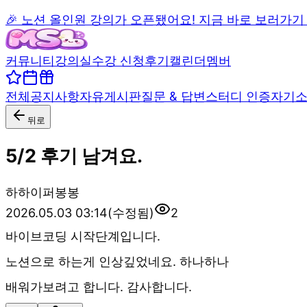
🎉 노션 올인원 강의가 오픈됐어요! 지금 바로 보러가기
커뮤니티
강의실
수강 신청
후기
캘린더
멤버
전체
공지사항
자유게시판
질문 & 답변
스터디 인증
자기
뒤로
5/2 후기 남겨요.
하
하이퍼봉봉
2026.05.03 03:14
(수정됨)
2
바이브코딩 시작단계입니다.
노션으로 하는게 인상깊었네요. 하나하나
배워가보려고 합니다. 감사합니다.