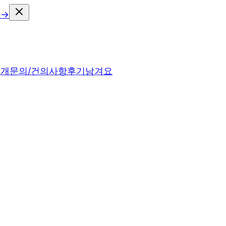
 →
소개
문의/건의사항
후기남겨요