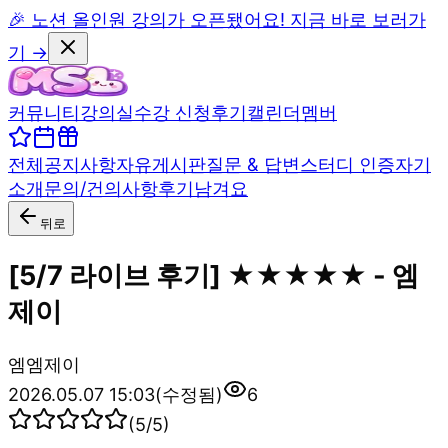
🎉 노션 올인원 강의가 오픈됐어요! 지금 바로 보러가
기 →
커뮤니티
강의실
수강 신청
후기
캘린더
멤버
전체
공지사항
자유게시판
질문 & 답변
스터디 인증
자기
소개
문의/건의사항
후기남겨요
뒤로
[5/7 라이브 후기] ★★★★★ - 엠
제이
엠
엠제이
2026.05.07 15:03
(수정됨)
6
(
5
/5)