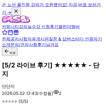
🎉 노션 올인원 강의가 오픈됐어요! 지금 바로 보러가
기 →
커뮤니티
강의실
수강 신청
후기
캘린더
멤버
전체
공지사항
자유게시판
질문 & 답변
스터디 인증
자기
소개
문의/건의사항
후기남겨요
뒤로
[5/2 라이브 후기] ★★★★★ - 단
지
단
단지
2026.05.02 12:43
(수정됨)
2
⭐⭐⭐⭐⭐ (5/5)