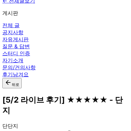
← 전체글보기
게시판
전체 글
공지사항
자유게시판
질문 & 답변
스터디 인증
자기소개
문의/건의사항
후기남겨요
뒤로
[5/2 라이브 후기] ★★★★★ - 단
지
단
단지