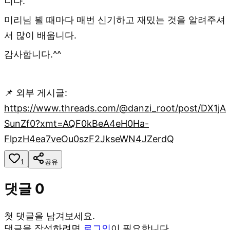
니다.
미리님 뵐 때마다 매번 신기하고 재밌는 것을 알려주셔
서 많이 배웁니다.
감사합니다.^^
📌 외부 게시글:
https://www.threads.com/@danzi_root/post/DX1jA
SunZf0?xmt=AQF0kBeA4eH0Ha-
FlpzH4ea7veOu0szF2JkseWN4JZerdQ
1
공유
댓글
0
첫 댓글을 남겨보세요.
댓글을 작성하려면
로그인
이 필요합니다.