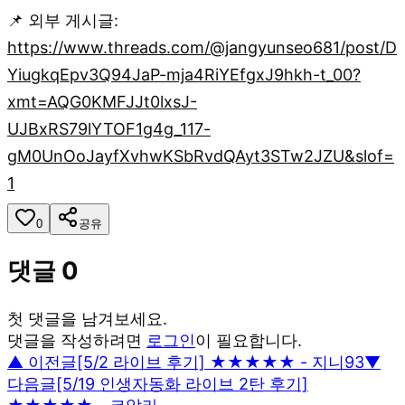
📌 외부 게시글:
https://www.threads.com/@jangyunseo681/post/D
YiugkqEpv3Q94JaP-mja4RiYEfgxJ9hkh-t_00?
xmt=AQG0KMFJJt0lxsJ-
UJBxRS79lYTOF1g4g_117-
gM0UnOoJayfXvhwKSbRvdQAyt3STw2JZU&slof=
1
0
공유
댓글
0
첫 댓글을 남겨보세요.
댓글을 작성하려면
로그인
이 필요합니다.
▲ 이전글
[5/2 라이브 후기] ★★★★★ - 지니93
▼
다음글
[5/19 인생자동화 라이브 2탄 후기]