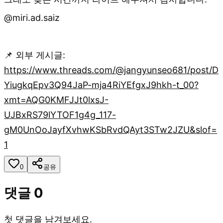
@miri.ad.saiz
📌 외부 게시글:
https://www.threads.com/@jangyunseo681/post/D
YiugkqEpv3Q94JaP-mja4RiYEfgxJ9hkh-t_00?
xmt=AQG0KMFJJt0lxsJ-
UJBxRS79lYTOF1g4g_117-
gM0UnOoJayfXvhwKSbRvdQAyt3STw2JZU&slof=
1
0
공유
댓글
0
첫 댓글을 남겨보세요.