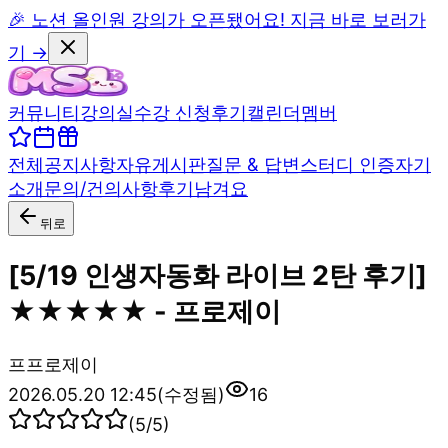
🎉 노션 올인원 강의가 오픈됐어요! 지금 바로 보러가
기 →
커뮤니티
강의실
수강 신청
후기
캘린더
멤버
전체
공지사항
자유게시판
질문 & 답변
스터디 인증
자기
소개
문의/건의사항
후기남겨요
뒤로
[5/19 인생자동화 라이브 2탄 후기]
★★★★★ - 프로제이
프
프로제이
2026.05.20 12:45
(수정됨)
16
(
5
/5)