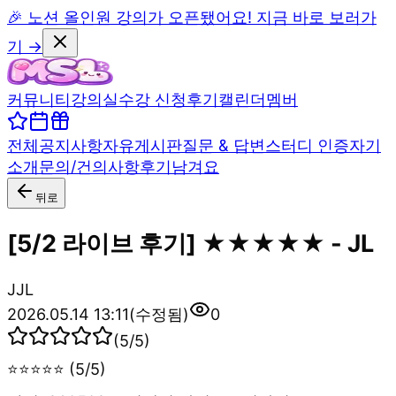
🎉 노션 올인원 강의가 오픈됐어요! 지금 바로 보러가
기 →
커뮤니티
강의실
수강 신청
후기
캘린더
멤버
전체
공지사항
자유게시판
질문 & 답변
스터디 인증
자기
소개
문의/건의사항
후기남겨요
뒤로
[5/2 라이브 후기] ★★★★★ - JL
J
JL
2026.05.14 13:11
(수정됨)
0
(
5
/5)
⭐⭐⭐⭐⭐ (5/5)