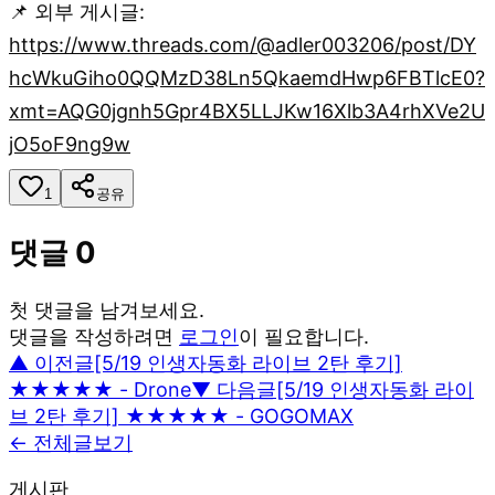
📌 외부 게시글:
https://www.threads.com/@adler003206/post/DY
hcWkuGiho0QQMzD38Ln5QkaemdHwp6FBTlcE0?
xmt=AQG0jgnh5Gpr4BX5LLJKw16Xlb3A4rhXVe2U
jO5oF9ng9w
1
공유
댓글
0
첫 댓글을 남겨보세요.
댓글을 작성하려면
로그인
이 필요합니다.
▲ 이전글
[5/19 인생자동화 라이브 2탄 후기]
★★★★★ - Drone
▼ 다음글
[5/19 인생자동화 라이
브 2탄 후기] ★★★★★ - GOGOMAX
← 전체글보기
게시판