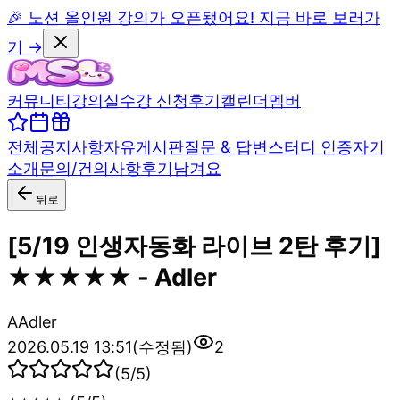
🎉 노션 올인원 강의가 오픈됐어요! 지금 바로 보러가
기 →
커뮤니티
강의실
수강 신청
후기
캘린더
멤버
전체
공지사항
자유게시판
질문 & 답변
스터디 인증
자기
소개
문의/건의사항
후기남겨요
뒤로
[5/19 인생자동화 라이브 2탄 후기]
★★★★★ - Adler
A
Adler
2026.05.19 13:51
(수정됨)
2
(
5
/5)