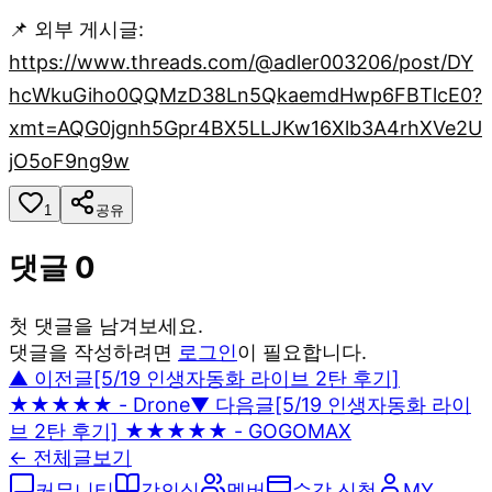
📌 외부 게시글:
https://www.threads.com/@adler003206/post/DY
hcWkuGiho0QQMzD38Ln5QkaemdHwp6FBTlcE0?
xmt=AQG0jgnh5Gpr4BX5LLJKw16Xlb3A4rhXVe2U
jO5oF9ng9w
1
공유
댓글
0
첫 댓글을 남겨보세요.
댓글을 작성하려면
로그인
이 필요합니다.
▲ 이전글
[5/19 인생자동화 라이브 2탄 후기]
★★★★★ - Drone
▼ 다음글
[5/19 인생자동화 라이
브 2탄 후기] ★★★★★ - GOGOMAX
← 전체글보기
커뮤니티
강의실
멤버
수강 신청
MY