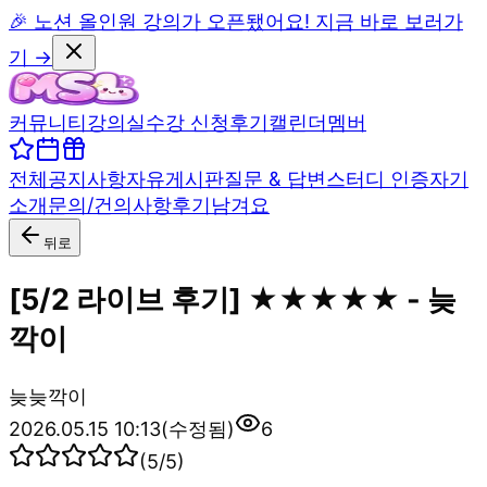
🎉 노션 올인원 강의가 오픈됐어요! 지금 바로 보러가
기 →
커뮤니티
강의실
수강 신청
후기
캘린더
멤버
전체
공지사항
자유게시판
질문 & 답변
스터디 인증
자기
소개
문의/건의사항
후기남겨요
뒤로
[5/2 라이브 후기] ★★★★★ - 늦
깍이
늦
늦깍이
2026.05.15 10:13
(수정됨)
6
(
5
/5)