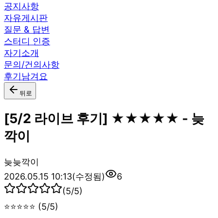
공지사항
자유게시판
질문 & 답변
스터디 인증
자기소개
문의/건의사항
후기남겨요
뒤로
[5/2 라이브 후기] ★★★★★ - 늦
깍이
늦
늦깍이
2026.05.15 10:13
(수정됨)
6
(
5
/5)
⭐⭐⭐⭐⭐ (5/5)