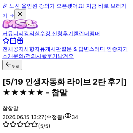
🎉 노션 올인원 강의가 오픈됐어요! 지금 바로 보러가
기 →
커뮤니티
강의실
수강 신청
후기
캘린더
멤버
전체
공지사항
자유게시판
질문 & 답변
스터디 인증
자기
소개
문의/건의사항
후기남겨요
뒤로
[5/19 인생자동화 라이브 2탄 후기]
★★★★★ - 참말
참
참말
2026.06.15 13:27
(수정됨)
34
(
5
/5)