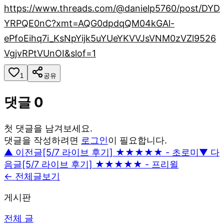
https://www.threads.com/@danielp5760/post/DYD
YRPQE0nC?xmt=AQG0dpdqQM04kGAl-
ePfoEihq7i_KsNpYijk5uYUeYKVVJsVNM0zVZl9526
VgjvRPtVUnOI&slof=1
1
공유
댓글
0
첫 댓글을 남겨보세요.
댓글을 작성하려면
로그인
이 필요합니다.
▲ 이전글
[5/7 라이브 후기] ★★★★★ - 초로미
▼ 다
음글
[5/7 라이브 후기] ★★★★★ - 프리윌
← 전체글보기
게시판
전체 글