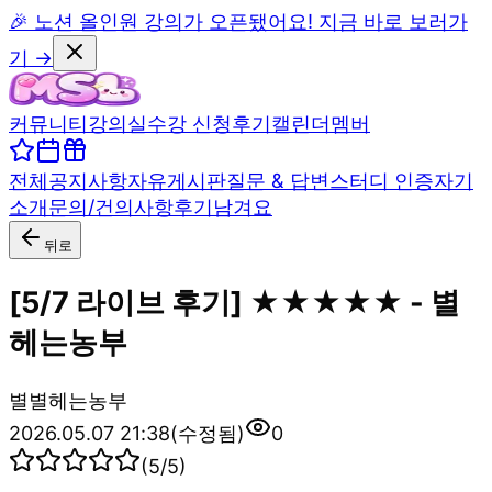
🎉 노션 올인원 강의가 오픈됐어요! 지금 바로 보러가
기 →
커뮤니티
강의실
수강 신청
후기
캘린더
멤버
전체
공지사항
자유게시판
질문 & 답변
스터디 인증
자기
소개
문의/건의사항
후기남겨요
뒤로
[5/7 라이브 후기] ★★★★★ - 별
헤는농부
별
별헤는농부
2026.05.07 21:38
(수정됨)
0
(
5
/5)