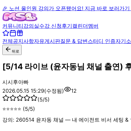
🎉 노션 올인원 강의가 오픈됐어요! 지금 바로 보러가기
커뮤니티
강의실
수강 신청
후기
캘린더
멤버
전체
공지사항
자유게시판
질문 & 답변
스터디 인증
자기
뒤로
[5/14 라이브 (윤자동님 채널 출연)
시
시후아빠
2026.05.15 15:29
(수정됨)
12
(
5
/5)
⭐⭐⭐⭐⭐ (5/5)
강의: 260514 윤자동 채널 — 내 에이전트 비서 세팅 