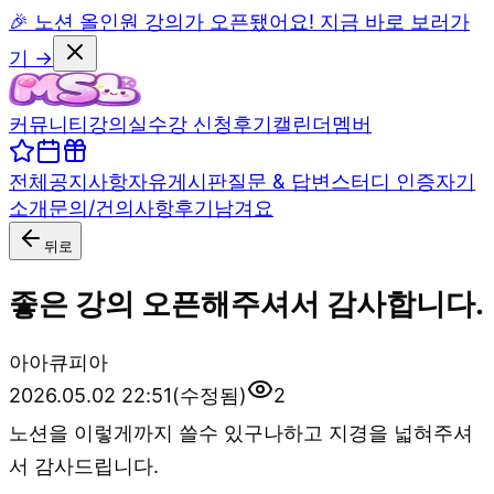
🎉 노션 올인원 강의가 오픈됐어요! 지금 바로 보러가
기 →
커뮤니티
강의실
수강 신청
후기
캘린더
멤버
전체
공지사항
자유게시판
질문 & 답변
스터디 인증
자기
소개
문의/건의사항
후기남겨요
뒤로
좋은 강의 오픈해주셔서 감사합니다.
아
아큐피아
2026.05.02 22:51
(수정됨)
2
노션을 이렇게까지 쓸수 있구나하고 지경을 넓혀주셔
서 감사드립니다.