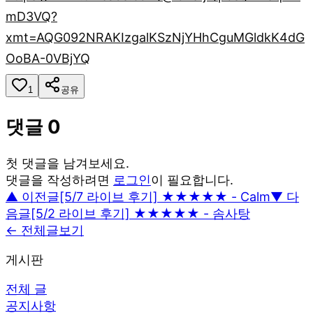
mD3VQ?
xmt=AQG092NRAKIzgalKSzNjYHhCguMGldkK4dG
OoBA-0VBjYQ
1
공유
댓글
0
첫 댓글을 남겨보세요.
댓글을 작성하려면
로그인
이 필요합니다.
▲ 이전글
[5/7 라이브 후기] ★★★★★ - Calm
▼ 다
음글
[5/2 라이브 후기] ★★★★★ - 솜사탕
← 전체글보기
게시판
전체 글
공지사항