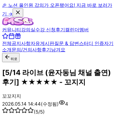
🎉 노션 올인원 강의가 오픈됐어요! 지금 바로 보러가
기 →
커뮤니티
강의실
수강 신청
후기
캘린더
멤버
전체
공지사항
자유게시판
질문 & 답변
스터디 인증
자기
소개
문의/건의사항
후기남겨요
뒤로
[5/14 라이브 (윤자동님 채널 출연)
후기] ★★★★★ - 꼬지지
꼬
꼬지지
2026.05.14 14:44
(수정됨)
4
(
5
/5)