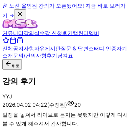
🎉 노션 올인원 강의가 오픈됐어요! 지금 바로 보러가
기 →
커뮤니티
강의실
수강 신청
후기
캘린더
멤버
전체
공지사항
자유게시판
질문 & 답변
스터디 인증
자기
소개
문의/건의사항
후기남겨요
뒤로
강의 후기
Y
YJ
2026.04.02 04:22
(수정됨)
20
일정을 놓쳐서 라이브로 듣지는 못했지만 이렇게 다시
볼 수 있게 해주셔서 감사합니다.