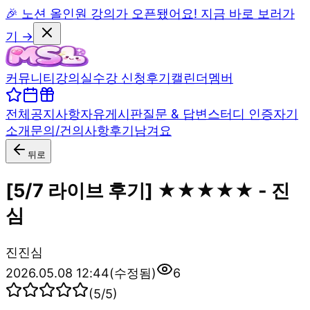
🎉 노션 올인원 강의가 오픈됐어요! 지금 바로 보러가
기 →
커뮤니티
강의실
수강 신청
후기
캘린더
멤버
전체
공지사항
자유게시판
질문 & 답변
스터디 인증
자기
소개
문의/건의사항
후기남겨요
뒤로
[5/7 라이브 후기] ★★★★★ - 진
심
진
진심
2026.05.08 12:44
(수정됨)
6
(
5
/5)