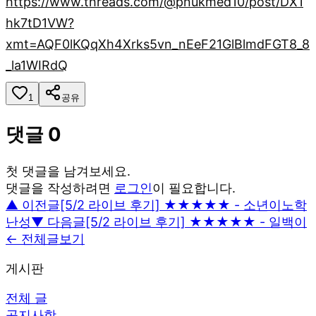
https://www.threads.com/@pnukmed10/post/DX1
hk7tD1VW?
xmt=AQF0lKQqXh4Xrks5vn_nEeF21GlBlmdFGT8_8
_la1WIRdQ
1
공유
댓글
0
첫 댓글을 남겨보세요.
댓글을 작성하려면
로그인
이 필요합니다.
▲ 이전글
[5/2 라이브 후기] ★★★★★ - 소년이노학
난성
▼ 다음글
[5/2 라이브 후기] ★★★★★ - 일백이
← 전체글보기
게시판
전체 글
공지사항