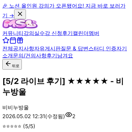
🎉 노션 올인원 강의가 오픈됐어요! 지금 바로 보러가
기 →
커뮤니티
강의실
수강 신청
후기
캘린더
멤버
전체
공지사항
자유게시판
질문 & 답변
스터디 인증
자기
소개
문의/건의사항
후기남겨요
뒤로
[5/2 라이브 후기] ★★★★★ - 비
누방울
비
비누방울
2026.05.02 12:31
(수정됨)
2
⭐⭐⭐⭐⭐ (5/5)