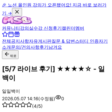
🎉 노션 올인원 강의가 오픈됐어요! 지금 바로 보러가
기 →
커뮤니티
강의실
수강 신청
후기
캘린더
멤버
전체
공지사항
자유게시판
질문 & 답변
스터디 인증
자기
소개
문의/건의사항
후기남겨요
뒤로
[5/7 라이브 후기] ★★★★☆ - 일
백이
일
일백이
2026.05.07 14:16
(수정됨)
0
(
4
/5)