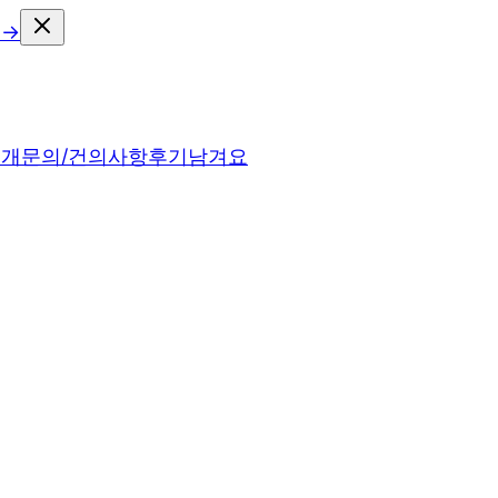
 →
소개
문의/건의사항
후기남겨요