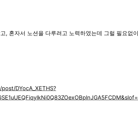
알았고, 혼자서 노션을 다루려고 노력하였는데 그럴 필요없이
u/post/DYocA_XETHS?
SE1uUEQFiqylkNi0Q83ZOexOBplnJGA5FCDM&slof=